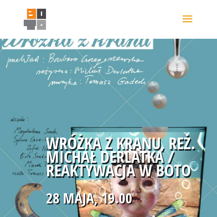
WRÓŻKA Z KRANU, REŻ.
MICHAŁ DERLATKA /
REAKTYWACJA W BOTO
28 MAJA, 19.00