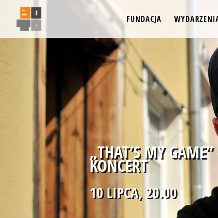
FUNDACJA
WYDARZENI
„THAT’S MY GAME”
KONCERT
10 LIPCA, 20.00