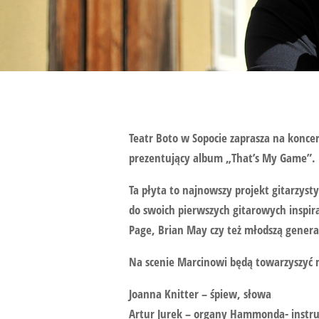
Teatr Boto w Sopocie zaprasza na konce
prezentujący album „That’s My Game”.
Ta płyta to najnowszy projekt gitarzy
do swoich pierwszych gitarowych inspira
Page, Brian May czy też młodszą gener
Na scenie Marcinowi będą towarzyszyć 
Joanna Knitter – śpiew, słowa
Artur Jurek – organy Hammonda- instr