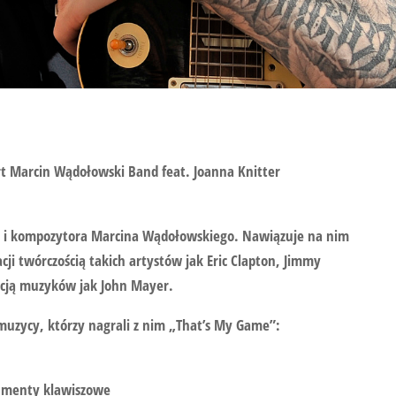
rt Marcin Wądołowski Band feat. Joanna Knitter
sty i kompozytora Marcina Wądołowskiego. Nawiązuje na nim
cji twórczością takich artystów jak Eric Clapton, Jimmy
acją muzyków jak John Mayer.
muzycy, którzy nagrali z nim „That’s My Game”:
umenty klawiszowe